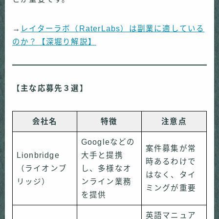
→
レイターラボ（RaterLabs）は副業に適している
のか？【深堀り解説】
【主な応募先３選】
会社名
特徴
注意点
Googleなどの
案件募集が常
Lionbridge
大手と提携
時あるわけで
（ライオンブ
し、多様なオ
はなく、タイ
リッジ）
ンライン業務
ミングが重要
を提供
英語マニュア