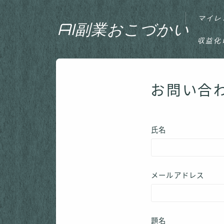
マイレ
AI副業おこづかい
収益化
お問い合
氏名
メールアドレス
題名