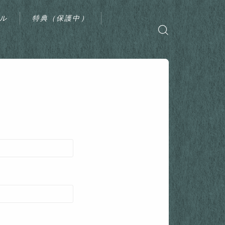
ル
特典（保護中）