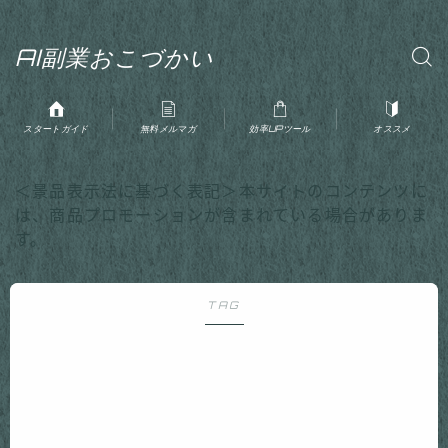
AI副業おこづかい
スタートガイド
無料メルマガ
効率UPツール
オススメ
＜景品表示法に基づく表記＞本サイトのコンテンツに
は、商品プロモーションが含まれている場合がありま
す。
TAG